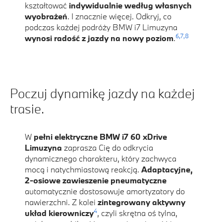
kształtować
indywidualnie według własnych
wyobrażeń
. I znacznie więcej. Odkryj, co
podczas każdej podróży BMW i7 Limuzyna
6,
7,
8
wynosi radość z jazdy na nowy poziom
.
Poczuj dynamikę jazdy na każdej
trasie.
W
pełni elektryczne BMW i7 60 xDrive
Limuzyna
zaprasza Cię do odkrycia
dynamicznego charakteru, który zachwyca
mocą i natychmiastową reakcją.
Adaptacyjne,
2-osiowe zawieszenie pneumatyczne
automatycznie dostosowuje amortyzatory do
nawierzchni. Z kolei
zintegrowany aktywny
4
układ kierowniczy
, czyli skrętna oś tylna,