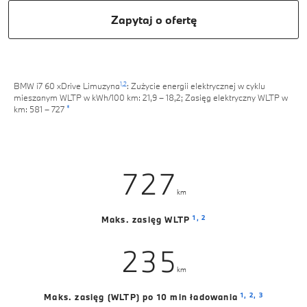
1
1
Zapytaj o ofertę
2
2
3
3
1,
2
BMW i7 60 xDrive Limuzyna
: Zużycie energii elektrycznej w cyklu
4
4
mieszanym WLTP w kWh/100 km: 21,9 – 18,2; Zasięg elektryczny WLTP w
0
*
km: 581 – 727
0
5
0
5
1
1
6
1
6
2
0
2
7
2
7
3
km
0
1
3
8
3
8
0
4
1,
2
Maks. zasięg WLTP
1
2
4
9
4
9
1
5
2
3
5
5
km
2
6
3
4
6
6
1,
2,
3
Maks. zasięg (WLTP) po 10 min ładowania