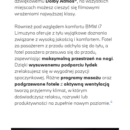
dźwiękowemu
Dolby Atmos®
, na wszystkich
miejscach możesz cieszyć się filmowymi
wrażeniami najwyższej klasy.
Również pod względem komfortu BMW i7
Limuzyna oferuje z tyłu wyjątkowe doznania
związane z wysoką jakością i komfortem. Fotel
za pasażerem z przodu odchyla się do tyłu, a
fotel pasażera przesuwa się do przodu,
zapewniając
maksymalną przestrzeń na nogi
.
Dzięki
wysuwanemu podparciu łydek
zrelaksujesz się w wygodnej pozycji
spoczynkowej. Różne
programy masażu
oraz
podgrzewane fotele
z
aktywną wentylacją
tworzą przyjemny klimat, w którym
doświadczysz relaksu, rozrywki lub
4
produktywności na zupełnie nowym poziomie.