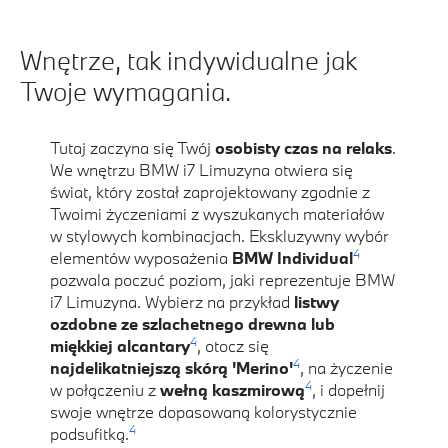
Wnętrze, tak indywidualne jak
Twoje wymagania.
Tutaj zaczyna się Twój
osobisty czas na relaks
.
We wnętrzu BMW i7 Limuzyna otwiera się
świat, który został zaprojektowany zgodnie z
Twoimi życzeniami z wyszukanych materiałów
w stylowych kombinacjach. Ekskluzywny wybór
4
elementów wyposażenia
BMW Individual
pozwala poczuć poziom, jaki reprezentuje BMW
i7 Limuzyna. Wybierz na przykład
listwy
ozdobne ze szlachetnego drewna lub
4
miękkiej alcantary
, otocz się
4
najdelikatniejszą skórą 'Merino'
, na życzenie
4
w połączeniu z
wełną kaszmirową
, i dopełnij
swoje wnętrze dopasowaną kolorystycznie
4
podsufitką.