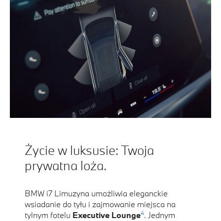
Życie w luksusie: Twoja
prywatna loża.
BMW i7 Limuzyna umożliwia eleganckie
wsiadanie do tyłu i zajmowanie miejsca na
4
tylnym fotelu
Executive Lounge
. Jednym