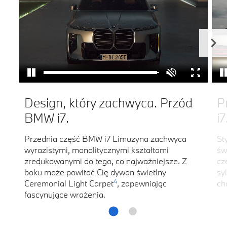
Design, który zachwyca. Przód
P
BMW i7.
i7
Przednia część BMW i7 Limuzyna zachwyca
St
wyrazistymi, monolitycznymi kształtami
św
zredukowanymi do tego, co najważniejsze. Z
cz
boku może powitać Cię dywan świetlny
sy
4
Ceremonial Light Carpet
, zapewniając
ch
fascynujące wrażenia.