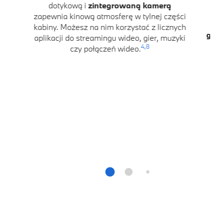
dotykową i
zintegrowaną kamerą
zapewnia kinową atmosferę w tylnej części
K
kabiny. Możesz na nim korzystać z licznych
głę
aplikacji do streamingu wideo, gier, muzyki
D
4,
8
czy połączeń wideo.
im
k