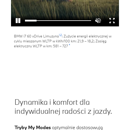
1,
2
BMW i7 60 xDrive Limuzyna
: Zużycie energii elektrycznej w
cyklu mieszanym WLTP w kWh/100 km: 21,9 – 18,2; Zasięg
*
elektryczny WLTP w km: 581 – 727
Dynamika i komfort dla
indywidualnej radości z jazdy.
Tryby My Modes
optymalnie dostosowują