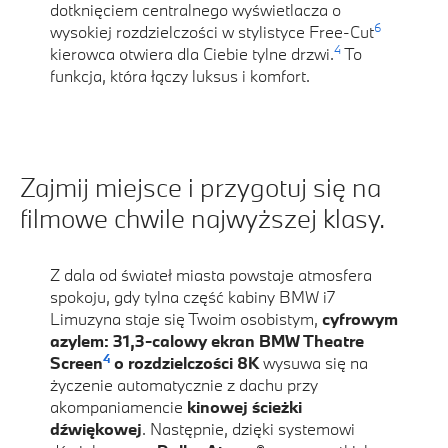
dotknięciem centralnego wyświetlacza o
6
wysokiej rozdzielczości w stylistyce Free-Cut
4
kierowca otwiera dla Ciebie tylne drzwi.
To
funkcja, która łączy luksus i komfort.
Zajmij miejsce i przygotuj się na
filmowe chwile najwyższej klasy.
Z dala od świateł miasta powstaje atmosfera
spokoju, gdy tylna część kabiny BMW i7
Limuzyna staje się Twoim osobistym,
cyfrowym
azylem: 31,3-calowy ekran BMW Theatre
4
Screen
o rozdzielczości 8K
wysuwa się na
życzenie automatycznie z dachu przy
akompaniamencie
kinowej ścieżki
dźwiękowej
. Następnie, dzięki systemowi