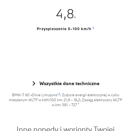
3
7
4
5
7
7
4
,
8
5
6
8
8
s
5
9
6
7
9
9
1
Przyspieszenie 0-100 km/h
6
7
8
7
8
9
8
9
9
Wszystkie dane techniczne
1,
2
BMW i7 60 xDrive Limuzyna
: Zużycie energii elektrycznej w cyklu
mieszanym WLTP w kWh/100 km: 21,9 – 18,2; Zasięg elektryczny WLTP
*
w km: 581 – 727
Inne napędy i warianty Twojej