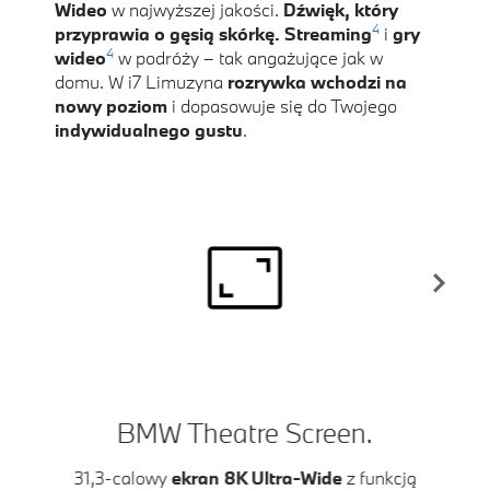
Wideo
w najwyższej jakości.
Dźwięk, który
4
przyprawia o gęsią skórkę. Streaming
i
gry
4
wideo
w podróży – tak angażujące jak w
domu. W i7 Limuzyna
rozrywka wchodzi na
nowy poziom
i dopasowuje się do Twojego
indywidualnego gustu
.
BMW Theatre Screen.
D
31,3-calowy
ekran 8K Ultra-Wide
z funkcją