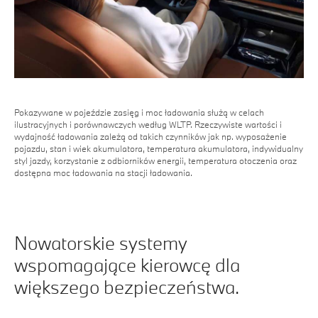
Pokazywane w pojeździe zasięg i moc ładowania służą w celach
ilustracyjnych i porównawczych według WLTP. Rzeczywiste wartości i
wydajność ładowania zależą od takich czynników jak np. wyposażenie
pojazdu, stan i wiek akumulatora, temperatura akumulatora, indywidualny
styl jazdy, korzystanie z odbiorników energii, temperatura otoczenia oraz
dostępna moc ładowania na stacji ładowania.
Nowatorskie systemy
wspomagające kierowcę dla
większego bezpieczeństwa.