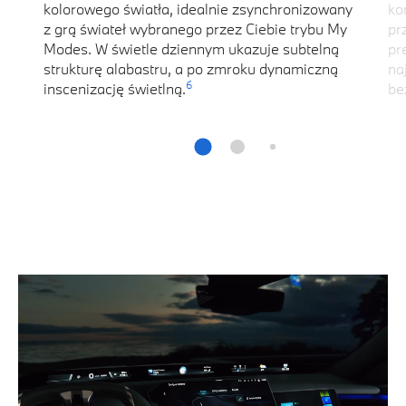
kolorowego światła, idealnie zsynchronizowany
ko
z grą świateł wybranego przez Ciebie trybu My
pr
Modes. W świetle dziennym ukazuje subtelną
pr
strukturę alabastru, a po zmroku dynamiczną
na
6
inscenizację świetlną.
be