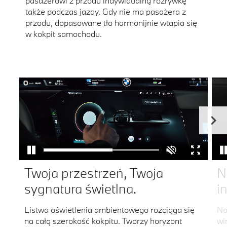
pasażerowi z przodu indywidualną rozrywkę
także podczas jazdy. Gdy nie ma pasażera z
przodu, dopasowane tło harmonijnie wtapia się
w kokpit samochodu.
Twoja przestrzeń, Twoja
N
sygnatura świetlna.
i
Listwa oświetlenia ambientowego rozciąga się
No
na całą szerokość kokpitu. Tworzy horyzont
wi