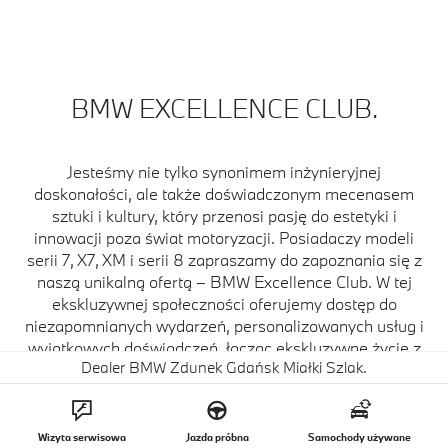
BMW EXCELLENCE CLUB.
Jesteśmy nie tylko synonimem inżynieryjnej
doskonałości, ale także doświadczonym mecenasem
sztuki i kultury, który przenosi pasję do estetyki i
innowacji poza świat motoryzacji. Posiadaczy modeli
serii 7, X7, XM i serii 8 zapraszamy do zapoznania się z
naszą unikalną ofertą – BMW Excellence Club. W tej
ekskluzywnej społeczności oferujemy dostęp do
niezapomnianych wydarzeń, personalizowanych usług i
wyjątkowych doświadczeń, łącząc ekskluzywne życie z
Dealer BMW Zdunek Gdańsk Miałki Szlak.
artystyczną inspiracją i wyrafinowaniem. Członkostwo w
BMW Excellence Club to przepustka do świata pełnego
prestiżu, gdzie kultura, sztuka i motoryzacja spotykają
się, tworząc niezapomniane wrażenia i podkreślając
Wizyta serwisowa
Jazda próbna
Samochody używane