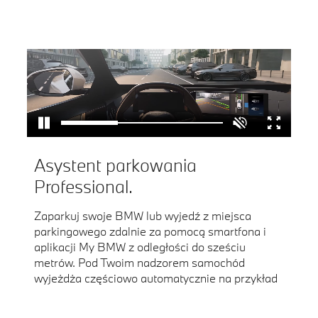
Asystent parkowania
Professional.
Zaparkuj swoje BMW lub wyjedź z miejsca
parkingowego zdalnie za pomocą smartfona i
aplikacji My BMW z odległości do sześciu
metrów. Pod Twoim nadzorem samochód
wyjeżdża częściowo automatycznie na przykład
z ciasnych miejsc parkingowych, ułatwiając Ci
4
7
9
wsiadanie.
,
,